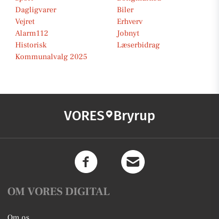
Dagligvarer
Biler
Vejret
Erhverv
Alarm112
Jobnyt
Historisk
Læserbidrag
Kommunalvalg 2025
VORES
Bryrup
OM VORES DIGITAL
Om os