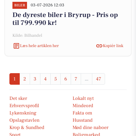
03-07-2026 12:03
BILER
De dyreste biler i Bryrup - Pris op
til 799.990 kr!
Kilde: Bilhandel
Læs hele artiklen her
Kopiér link
1
2
3
4
5
6
7
...
47
Det sker
Lokalt nyt
Erhvervsprofil
Mindeord
Lykønskning
Fakta om
Opslagstavlen
Husstand
Krop & Sundhed
Mød dine naboer
Sport
Boligmarked