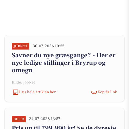
30-07-2026 10:55
JOBNYT
Savner du nye græsgange? - Her er
nye ledige stillinger i Bryrup og
omegn
Kilde: JobNet
Læs hele artiklen her
Kopiér link
24-07-2026 13:57
BILER
Pris op til 799.990 kr! Se de dyreste