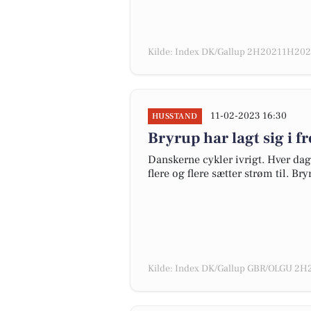
Kilde: Index DK/Gallup 2H20211H2022
11-02-2023 16:30
HUSSTAND
Bryrup har lagt sig i 
Danskerne cykler ivrigt. Hver dag
flere og flere sætter strøm til. Br
Kilde: Index DK/Gallup GBR/OLGU 2H2