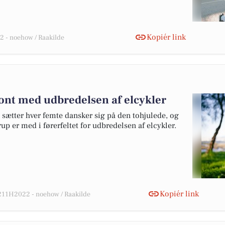
Kopiér link
 - noehow / Raakilde
front med udbredelsen af elcykler
 sætter hver femte dansker sig på den tohjulede, og
yrup er med i førerfeltet for udbredelsen af elcykler.
Kopiér link
11H2022 - noehow / Raakilde