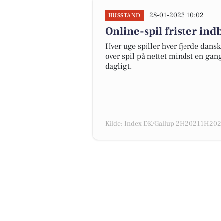
28-01-2023 10:02
HUSSTAND
Online-spil frister in
Hver uge spiller hver fjerde dansk
over spil på nettet mindst en gan
dagligt.
Kilde: Index DK/Gallup 2H20211H2022