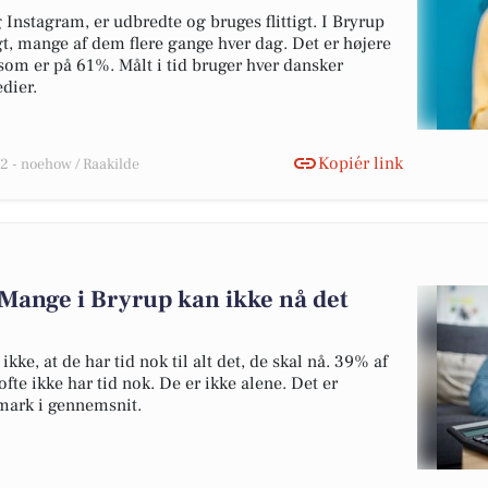
nstagram, er udbredte og bruges flittigt. I Bryrup
t, mange af dem flere gange hver dag. Det er højere
som er på 61%. Målt i tid bruger hver dansker
dier.
Kopiér link
 - noehow / Raakilde
Mange i Bryrup kan ikke nå det
kke, at de har tid nok til alt det, de skal nå. 39% af
ofte ikke har tid nok. De er ikke alene. Det er
ark i gennemsnit.