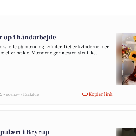
r op i håndarbejde
 forskelle på mænd og kvinder. Det er kvinderne, der
kke eller hækle. Mændene gør næsten slet ikke.
Kopiér link
 - noehow / Raakilde
opulært i Bryrup