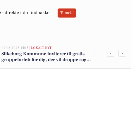
 -
direkte i din indbakke
Tilmeld
04-08-2026 14:15 |
LOKALT NYT
02-08-2026 16:0
‹
›
Silkeborg Kommune inviterer til gratis
Gøl pølser ti
gruppeforløb for dig, der vil droppe røg,
kun 12 kr. h
damp eller snus