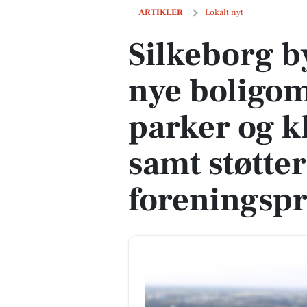
Silkeborg byråd vedtager nye boligområ
ARTIKLER
Lokalt nyt
Silkeborg b
nye boligo
parker og k
samt støtter
foreningspr