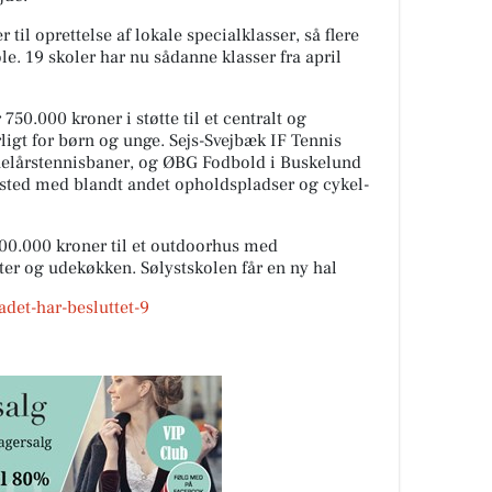
 til oprettelse af lokale specialklasser, så flere
le. 19 skoler har nu sådanne klasser fra april
750.000 kroner i støtte til et centralt og
igt for børn og unge. Sejs-Svejbæk IF Tennis
helårstennisbaner, og ØBG Fodbold i Buskelund
ested med blandt andet opholdspladser og cykel-
500.000 kroner til et outdoorhus med
r og udekøkken. Sølystskolen får en ny hal
adet-har-besluttet-9