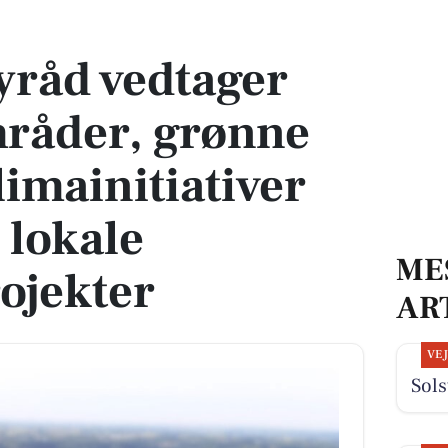
der, grønne parker og klimainitiativer samt støtter lokale foreningsprojekter
yråd vedtager
mråder, grønne
limainitiativer
 lokale
ME
ojekter
AR
VE
Sols