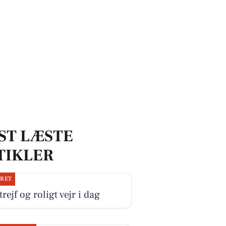
ST LÆSTE
TIKLER
JRET
trejf og roligt vejr i dag