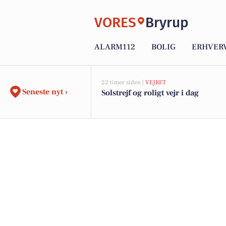
VORES
Bryrup
ALARM112
BOLIG
ERHVER
22 timer siden |
VEJRET
Seneste nyt ›
Solstrejf og roligt vejr i dag