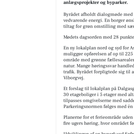
anlægsprojekter og byparker.
Byrådet afholdt dialogmøde med 
vedvarende energi. En borger øn
tiltag for grøn omstilling med sær
Mødets dagsorden med 28 punkter,
En ny lokalplan nord og syd for As
muliggør opførelsen af op til 225 
område med grønne fællesarealer 
natur. Mange høringssvar handled
trafik. Byrådet forpligtede sig til
Viborgvej.
Et forslag til lokalplan på Dalga
30 etageboliger i 5 etager med alt
tilpasses omgivelserne med saddel
Parkeringsnormen følges med én p
Planerne for et ferieområde uden 
fire ugers høring, hvor området fø