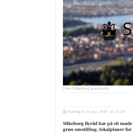
Foto: Silkeborg kommune
.
Mandag d. 01. jun. 2026 - kl. 15:28
Silkeborg Byråd har på sit møde 
grøn omstilling, lokalplaner for 