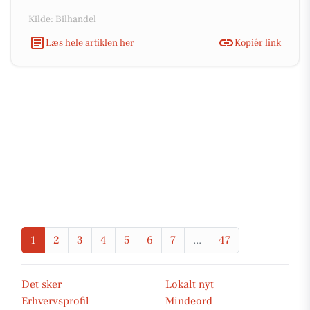
Kilde: Bilhandel
Læs hele artiklen her
Kopiér link
1
2
3
4
5
6
7
...
47
Det sker
Lokalt nyt
Erhvervsprofil
Mindeord