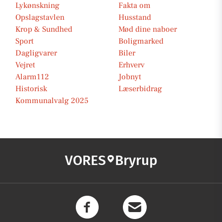
Lykønskning
Fakta om
Opslagstavlen
Husstand
Krop & Sundhed
Mød dine naboer
Sport
Boligmarked
Dagligvarer
Biler
Vejret
Erhverv
Alarm112
Jobnyt
Historisk
Læserbidrag
Kommunalvalg 2025
VORES
Bryrup