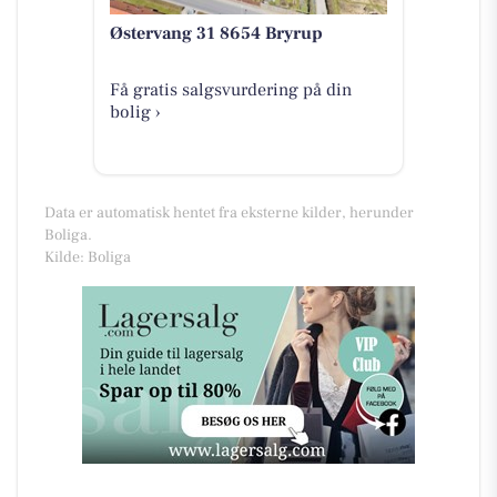
Østervang 31 8654 Bryrup
Få gratis salgsvurdering på din
bolig ›
Data er automatisk hentet fra eksterne kilder, herunder
Boliga.
Kilde: Boliga