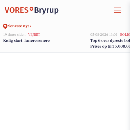
VORES
Bryrup
Seneste nyt ›
19 timer siden |
VEJRET
05-08-2026 13:01 |
BOLI
Kølig start, lunere senere
Top 6 over dyreste boli
Priser op til 35.000.0