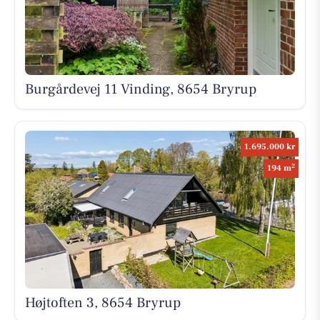
Burgårdevej 11 Vinding, 8654 Bryrup
1.695.000 kr
2
194 m
Højtoften 3, 8654 Bryrup