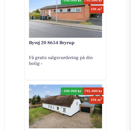
-100.000 kr
795.000 kr
2
108 m
Byvej 20 8654 Bryrup
Få gratis salgsvurdering på din
bolig ›
-100.000 kr
795.000 kr
2
104 m