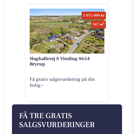
1.075.000 kr
2
147 m
Slagballevej 8 Vinding 8654
Bryrup
Få gratis salgsvurdering på din
bolig ›
FÅ TRE GRATIS
SALGSVURDERINGER