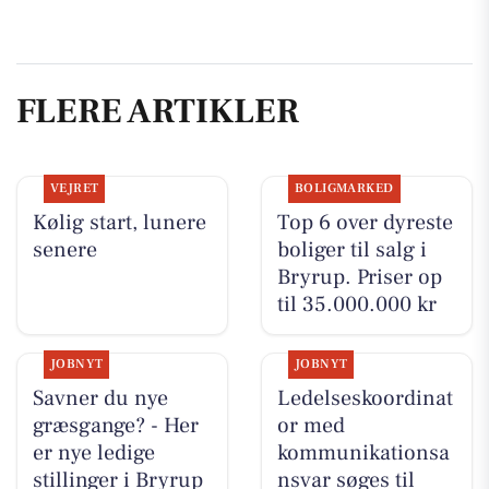
FLERE ARTIKLER
VEJRET
BOLIGMARKED
Kølig start, lunere
Top 6 over dyreste
senere
boliger til salg i
Bryrup. Priser op
til 35.000.000 kr
JOBNYT
JOBNYT
Savner du nye
Ledelseskoordinat
græsgange? - Her
or med
er nye ledige
kommunikationsa
stillinger i Bryrup
nsvar søges til