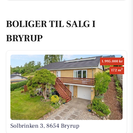
BOLIGER TIL SALG I
BRYRUP
1.995.000 kr
2
172 m
Solbrinken 3, 8654 Bryrup