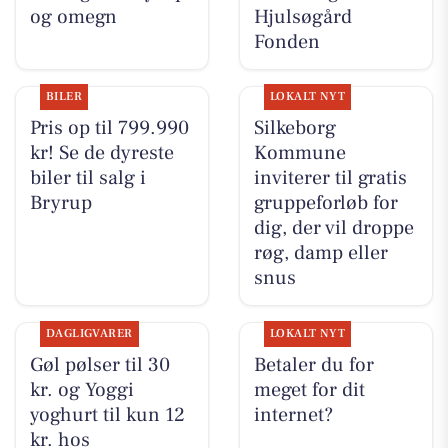
og omegn
Hjulsøgård
Fonden
BILER
LOKALT NYT
Pris op til 799.990
Silkeborg
kr! Se de dyreste
Kommune
biler til salg i
inviterer til gratis
Bryrup
gruppeforløb for
dig, der vil droppe
røg, damp eller
snus
DAGLIGVARER
LOKALT NYT
Gøl pølser til 30
Betaler du for
kr. og Yoggi
meget for dit
yoghurt til kun 12
internet?
kr. hos