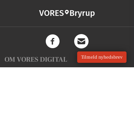
VORES
Bryrup
Tilmeld nyhedsbrev
OM VORES DIGITAL
Om os
For annoncører
Vilkår og Privatlivspolitik
Kontakt VORES Digital
Administrer samtykke
GENVEJE