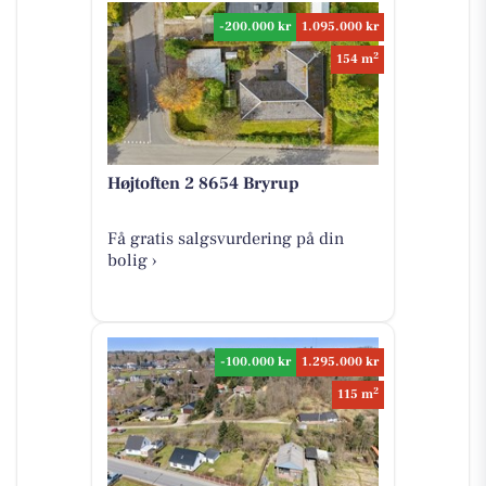
-200.000 kr
1.095.000 kr
2
154 m
Højtoften 2 8654 Bryrup
Få gratis salgsvurdering på din
bolig ›
-100.000 kr
1.295.000 kr
2
115 m