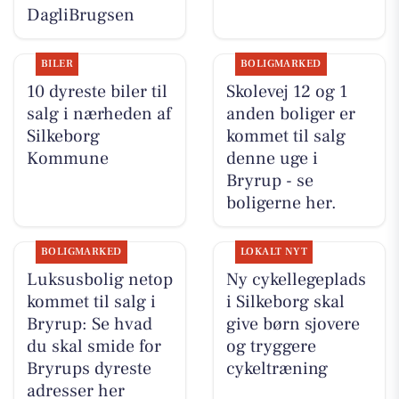
DagliBrugsen
BILER
BOLIGMARKED
10 dyreste biler til
Skolevej 12 og 1
salg i nærheden af
anden boliger er
Silkeborg
kommet til salg
Kommune
denne uge i
Bryrup - se
boligerne her.
BOLIGMARKED
LOKALT NYT
Luksusbolig netop
Ny cykellegeplads
kommet til salg i
i Silkeborg skal
Bryrup: Se hvad
give børn sjovere
du skal smide for
og tryggere
Bryrups dyreste
cykeltræning
adresser her