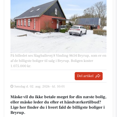
På billedet ses Slagballevej 8 Vinding 8654 Bryrup, som er en
af de billigste boliger til salg i Bryrup. Boligen koster
1.075.000 kr.
Del artikel
Søndag d. 02. aug. 2026 - kl. 10:01
Måske vil du ikke betale meget for din næste bolig,
eller måske leder du efter et håndværkertilbud?
Lige her finder du i hvert fald de billigste boliger i
Bryrup.