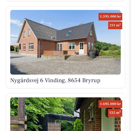
1.595.000 kr
2
211 m
Nygårdsvej 6 Vinding, 8654 Bryrup
1.695.000 kr
2
132 m