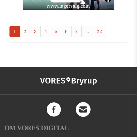
1
2
3
4
5
6
7
...
22
VORES
Bryrup
OM VORES DIGITAL