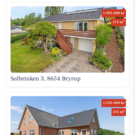
1.995.000 kr
2
172 m
Solbrinken 3, 8654 Bryrup
1.595.000 kr
2
211 m