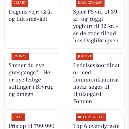
VEJRET
DAGLIGVARER
Dagens vejr: Gråt
Spier PS vin til 39
og lidt småvådt
kr. og Yoggi
yoghurt til 12 kr. -
se de gode tilbud
hos DagliBrugsen
JOBNYT
JOBNYT
Savner du nye
Ledelseskoordinat
græsgange? - Her
or med
er nye ledige
kommunikationsa
stillinger i Bryrup
nsvar søges til
og omegn
Hjulsøgård
Fonden
BILER
BOLIGMARKED
Pris op til 799.990
Top 6 over dyreste