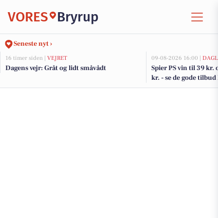
VORES
Bryrup
Seneste nyt ›
16 timer siden |
VEJRET
09-08-2026 16:00 |
DAGL
Dagens vejr: Gråt og lidt småvådt
Spier PS vin til 39 kr.
kr. - se de gode tilb