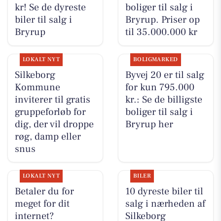
kr! Se de dyreste
boliger til salg i
biler til salg i
Bryrup. Priser op
Bryrup
til 35.000.000 kr
LOKALT NYT
BOLIGMARKED
Silkeborg
Byvej 20 er til salg
Kommune
for kun 795.000
inviterer til gratis
kr.: Se de billigste
gruppeforløb for
boliger til salg i
dig, der vil droppe
Bryrup her
røg, damp eller
snus
LOKALT NYT
BILER
Betaler du for
10 dyreste biler til
meget for dit
salg i nærheden af
internet?
Silkeborg