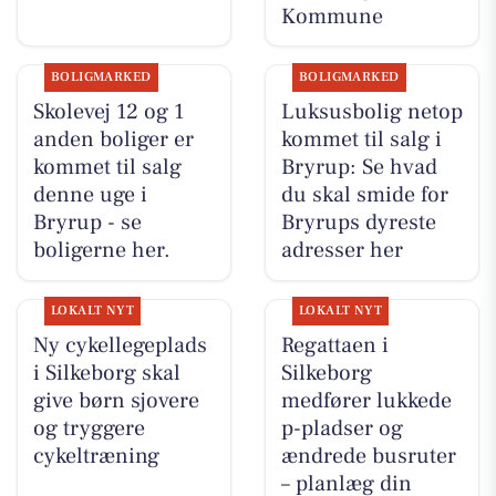
Kommune
BOLIGMARKED
BOLIGMARKED
Skolevej 12 og 1
Luksusbolig netop
anden boliger er
kommet til salg i
kommet til salg
Bryrup: Se hvad
denne uge i
du skal smide for
Bryrup - se
Bryrups dyreste
boligerne her.
adresser her
LOKALT NYT
LOKALT NYT
Ny cykellegeplads
Regattaen i
i Silkeborg skal
Silkeborg
give børn sjovere
medfører lukkede
og tryggere
p-pladser og
cykeltræning
ændrede busruter
– planlæg din