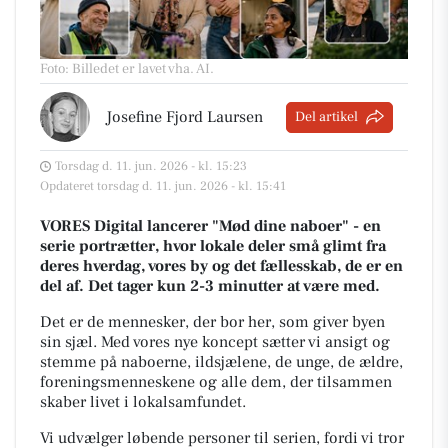
Foto: Billedet er lavet vha. AI
.
Josefine Fjord Laursen
Del artikel
Torsdag d. 11. jun. 2026 - kl. 15:23
Opdateret torsdag d. 11. jun. 2026 - kl. 15:41
VORES Digital lancerer "Mød dine naboer" - en
serie portrætter, hvor lokale deler små glimt fra
deres hverdag, vores by og det fællesskab, de er en
del af. Det tager kun 2-3 minutter at være med.
Det er de mennesker, der bor her, som giver byen
sin sjæl.
Med vores nye koncept sætter vi ansigt og
stemme på naboerne, ildsjælene, de unge, de ældre,
foreningsmenneskene og alle dem, der tilsammen
skaber livet i lokalsamfundet.
Vi udvælger løbende personer til serien, fordi vi tror