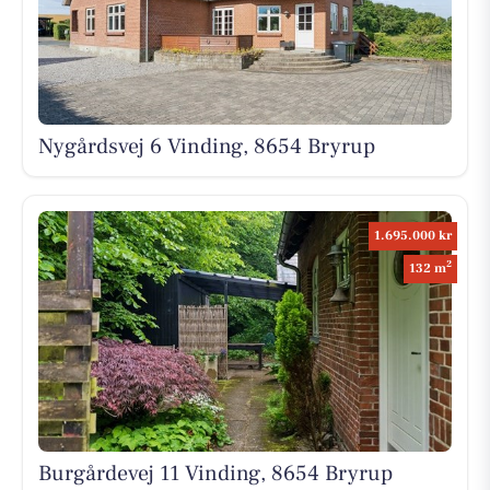
Nygårdsvej 6 Vinding, 8654 Bryrup
1.695.000 kr
2
132 m
Burgårdevej 11 Vinding, 8654 Bryrup