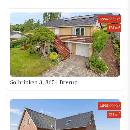
1.995.000 kr
2
172 m
Solbrinken 3, 8654 Bryrup
1.595.000 kr
2
211 m