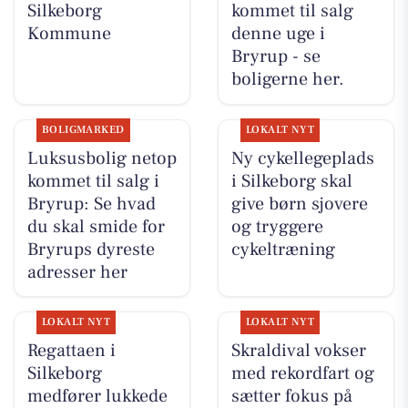
Silkeborg
kommet til salg
Kommune
denne uge i
Bryrup - se
boligerne her.
BOLIGMARKED
LOKALT NYT
Luksusbolig netop
Ny cykellegeplads
kommet til salg i
i Silkeborg skal
Bryrup: Se hvad
give børn sjovere
du skal smide for
og tryggere
Bryrups dyreste
cykeltræning
adresser her
LOKALT NYT
LOKALT NYT
Regattaen i
Skraldival vokser
Silkeborg
med rekordfart og
medfører lukkede
sætter fokus på