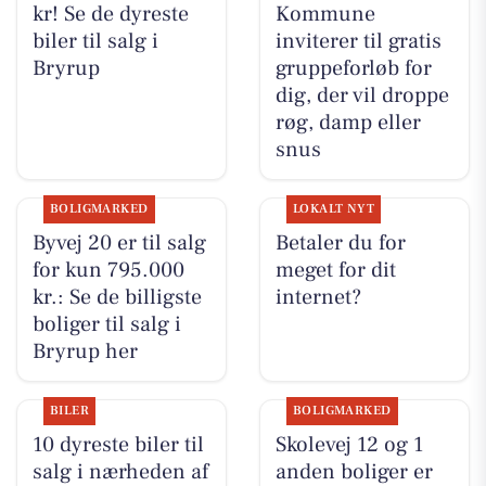
kr! Se de dyreste
Kommune
biler til salg i
inviterer til gratis
Bryrup
gruppeforløb for
dig, der vil droppe
røg, damp eller
snus
BOLIGMARKED
LOKALT NYT
Byvej 20 er til salg
Betaler du for
for kun 795.000
meget for dit
kr.: Se de billigste
internet?
boliger til salg i
Bryrup her
BILER
BOLIGMARKED
10 dyreste biler til
Skolevej 12 og 1
salg i nærheden af
anden boliger er