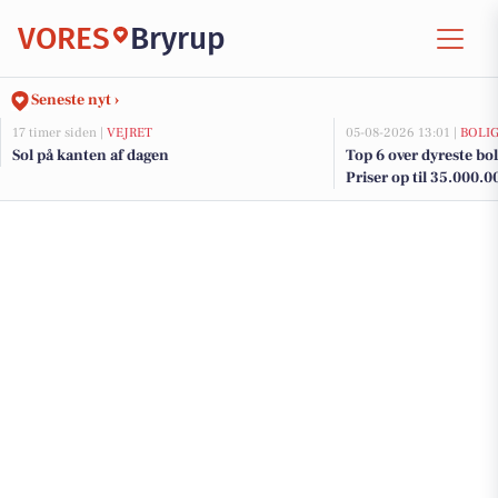
VORES
Bryrup
Seneste nyt ›
17 timer siden |
VEJRET
05-08-2026 13:01 |
BOLI
Sol på kanten af dagen
Top 6 over dyreste boli
Priser op til 35.000.0