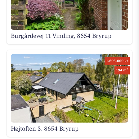
Burgårdevej 11 Vinding, 8654 Bryrup
1.695.000 kr
2
194 m
Højtoften 3, 8654 Bryrup