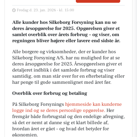
Fredag d. 23. jan. 2026 - kl. 15:00
Alle kunder hos Silkeborg Forsyning kan nu se
deres årsopgørelse for 2025. Opgørelsen giver et
samlet overblik over årets forbrug – og viser, om
regningen bliver højere eller lavere end sidste år.
Alle borgere og virksomheder, der er kunder hos
Silkeborg Forsyning A/S, har nu mulighed for at se
deres årsopgørelse for 2025. Årsopgørelsen giver et
detaljeret indblik i det samlede forbrug og viser
samtidig, om man står over for en efterbetaling eller
har penge til gode sammenlignet med året før.
Overblik over forbrug og betaling
På Silkeborg Forsynings
hjemmeside kan kunderne
logge ind og se deres personlige opgørelse.
Her
fremgår både forbrugstal og den endelige afregning,
så det er nemt at danne sig et klart billede af,
hvordan året er gået – og hvad det betyder for
økonomien.