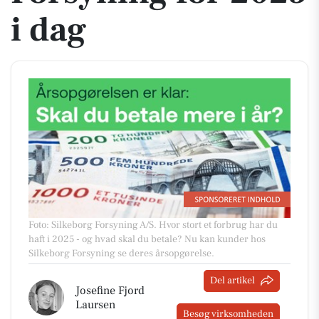
i dag
Foto: Silkeborg Forsyning A/S
.
Hvor stort et forbrug har du
haft i 2025 - og hvad skal du betale? Nu kan kunder hos
Silkeborg Forsyning se deres årsopgørelse.
Del artikel
Josefine Fjord
Laursen
Besøg virksomheden