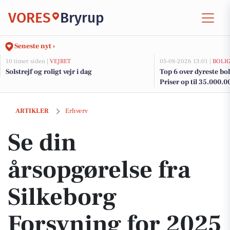
VORES
Bryrup
Seneste nyt ›
10 timer siden |
VEJRET
05-08-2026 13:01 |
BOLI
Solstrejf og roligt vejr i dag
Top 6 over dyreste boli
Priser op til 35.000.0
Se din årsopgørelse fra Silkeborg Forsyning for 2025 i dag
ARTIKLER
Erhverv
Se din
årsopgørelse fra
Silkeborg
Forsyning for 2025