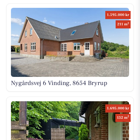
1.595.000 kr
2
211 m
Nygårdsvej 6 Vinding, 8654 Bryrup
1.695.000 kr
2
132 m