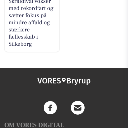
Skraldival vokser
med rekordfart og
sætter fokus på
mindre affald og
stærkere
fællesskab i
Silkeborg
VORES
Bryrup
OM VORES DIGITAL