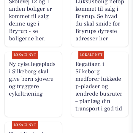
Skolevej 12 og 1
Luksusbolig netop
anden boliger er
kommet til salg i
kommet til salg
Bryrup: Se hvad
denne uge i
du skal smide for
Bryrup - se
Bryrups dyreste
boligerne her.
adresser her
LOKALT NYT
LOKALT NYT
Ny cykellegeplads
Regattaen i
i Silkeborg skal
Silkeborg
give børn sjovere
medfører lukkede
og tryggere
p-pladser og
cykeltræning
ændrede busruter
– planlæg din
transport i god tid
LOKALT NYT