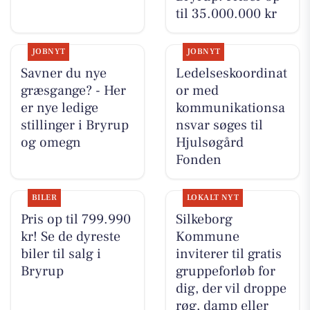
til 35.000.000 kr
JOBNYT
JOBNYT
Savner du nye
Ledelseskoordinat
græsgange? - Her
or med
er nye ledige
kommunikationsa
stillinger i Bryrup
nsvar søges til
og omegn
Hjulsøgård
Fonden
BILER
LOKALT NYT
Pris op til 799.990
Silkeborg
kr! Se de dyreste
Kommune
biler til salg i
inviterer til gratis
Bryrup
gruppeforløb for
dig, der vil droppe
røg, damp eller