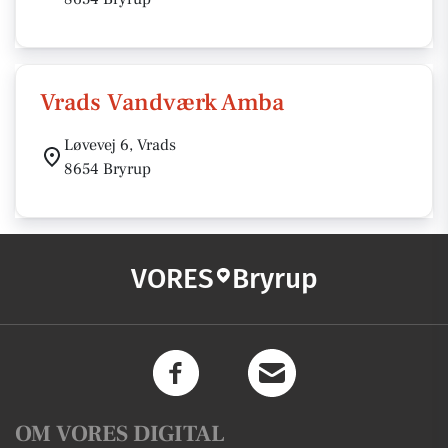
Vrads Vandværk Amba
Løvevej 6, Vrads
8654 Bryrup
VORES
Bryrup
OM VORES DIGITAL