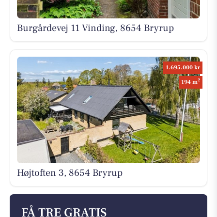
Burgårdevej 11 Vinding, 8654 Bryrup
1.695.000 kr
2
194 m
Højtoften 3, 8654 Bryrup
FÅ TRE GRATIS