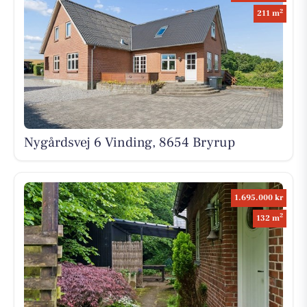
2
211 m
Nygårdsvej 6 Vinding, 8654 Bryrup
1.695.000 kr
2
132 m