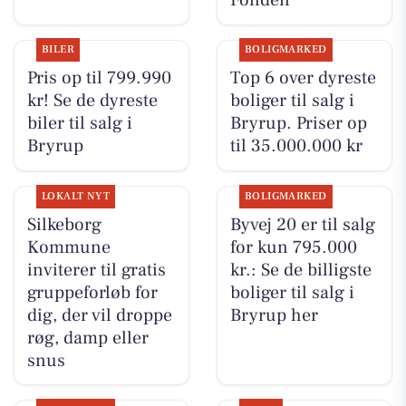
Fonden
BILER
BOLIGMARKED
Pris op til 799.990
Top 6 over dyreste
kr! Se de dyreste
boliger til salg i
biler til salg i
Bryrup. Priser op
Bryrup
til 35.000.000 kr
LOKALT NYT
BOLIGMARKED
Silkeborg
Byvej 20 er til salg
Kommune
for kun 795.000
inviterer til gratis
kr.: Se de billigste
gruppeforløb for
boliger til salg i
dig, der vil droppe
Bryrup her
røg, damp eller
snus