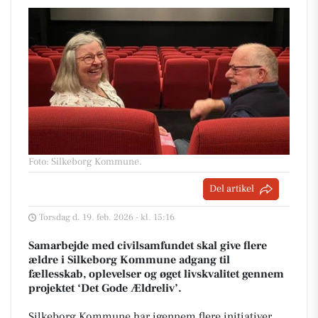
Foto: Silkeborg Kommune
.
Del artikel
Torsdag d. 19. feb. 2026 - kl. 15:16
Samarbejde med civilsamfundet skal give flere
ældre i Silkeborg Kommune adgang til
fællesskab, oplevelser og øget livskvalitet gennem
projektet ‘Det Gode Ældreliv’.
Silkeborg Kommune har igennem flere initiativer