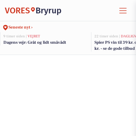
VORES
Bryrup
Seneste nyt ›
9 timer siden |
VEJRET
22 timer siden |
DAGLIG
Dagens vejr: Gråt og lidt småvådt
Spier PS vin til 39 kr.
kr. - se de gode tilb