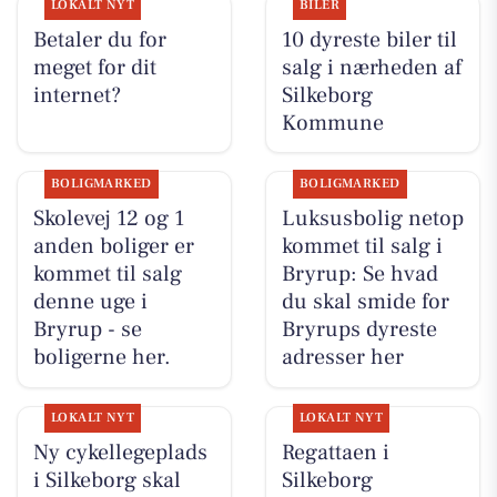
LOKALT NYT
BILER
Betaler du for
10 dyreste biler til
meget for dit
salg i nærheden af
internet?
Silkeborg
Kommune
BOLIGMARKED
BOLIGMARKED
Skolevej 12 og 1
Luksusbolig netop
anden boliger er
kommet til salg i
kommet til salg
Bryrup: Se hvad
denne uge i
du skal smide for
Bryrup - se
Bryrups dyreste
boligerne her.
adresser her
LOKALT NYT
LOKALT NYT
Ny cykellegeplads
Regattaen i
i Silkeborg skal
Silkeborg