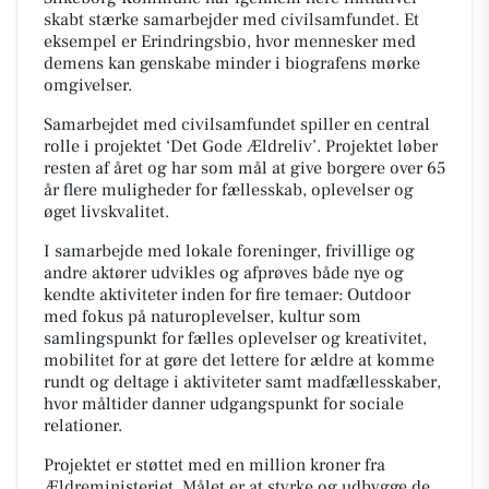
skabt stærke samarbejder med civilsamfundet. Et
eksempel er Erindringsbio, hvor mennesker med
demens kan genskabe minder i biografens mørke
omgivelser.
Samarbejdet med civilsamfundet spiller en central
rolle i projektet ‘Det Gode Ældreliv’. Projektet løber
resten af året og har som mål at give borgere over 65
år flere muligheder for fællesskab, oplevelser og
øget livskvalitet.
I samarbejde med lokale foreninger, frivillige og
andre aktører udvikles og afprøves både nye og
kendte aktiviteter inden for fire temaer: Outdoor
med fokus på naturoplevelser, kultur som
samlingspunkt for fælles oplevelser og kreativitet,
mobilitet for at gøre det lettere for ældre at komme
rundt og deltage i aktiviteter samt madfællesskaber,
hvor måltider danner udgangspunkt for sociale
relationer.
Projektet er støttet med en million kroner fra
Ældreministeriet. Målet er at styrke og udbygge de