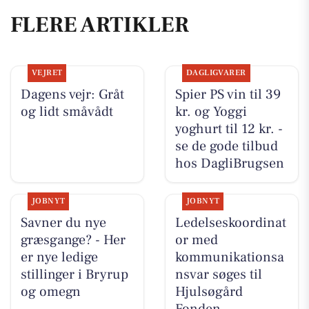
FLERE ARTIKLER
VEJRET
DAGLIGVARER
Dagens vejr: Gråt
Spier PS vin til 39
og lidt småvådt
kr. og Yoggi
yoghurt til 12 kr. -
se de gode tilbud
hos DagliBrugsen
JOBNYT
JOBNYT
Savner du nye
Ledelseskoordinat
græsgange? - Her
or med
er nye ledige
kommunikationsa
stillinger i Bryrup
nsvar søges til
og omegn
Hjulsøgård