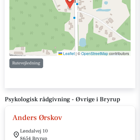
Leaflet
|
©
OpenStreetMap
contributors
Rutevejledning
Psykologisk rådgivning - Øvrige i Bryrup
Anders Ørskov
Løndalvej 10
8654 Bryrup