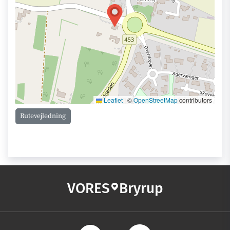
Leaflet
|
©
OpenStreetMap
contributors
Rutevejledning
VORES
Bryrup