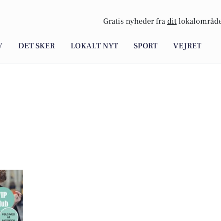
Gratis nyheder fra
dit
lokalområde
V
DET SKER
LOKALT NYT
SPORT
VEJRET