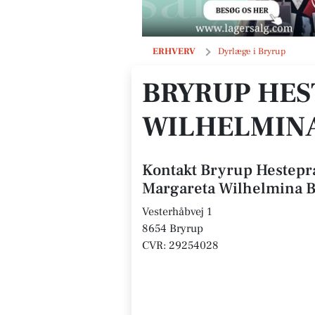
Bryrup Hestepraksis v/Anna Margar
ERHVERV
Dyrlæge i Bryrup
BRYRUP HES
WILHELMIN
Kontakt Bryrup Hestepr
Margareta Wilhelmina 
Vesterhåbvej 1
8654 Bryrup
CVR: 29254028